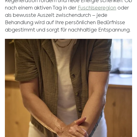
Regeneration fördern und neue Energie schenken. Ob
nach einem aktiven Tag in der
Fuschlseeregion
oder
als bewusste Auszeit zwischendurch – jede
Behandlung wird auf Ihre persönlichen Bedürfnisse
abgestimmt und sorgt für nachhaltige Entspannung.