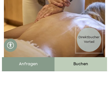
Direktbucher
Vorteil
Barrierefreiheits Einstellungen öffnen
Anfragen
Buchen
Cookie Bar
Essentiell
Externe Medien
Analytics
Advertising