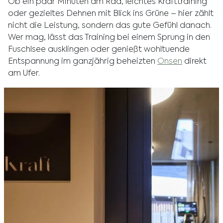
Ob ein paar Minuten am Rad, leichtes Krafttraining
oder gezieltes Dehnen mit Blick ins Grüne – hier zählt
nicht die Leistung, sondern das gute Gefühl danach.
Wer mag, lässt das Training bei einem Sprung in den
Fuschlsee ausklingen oder genießt wohltuende
Entspannung im ganzjährig beheizten
Onsen
direkt
am Ufer.