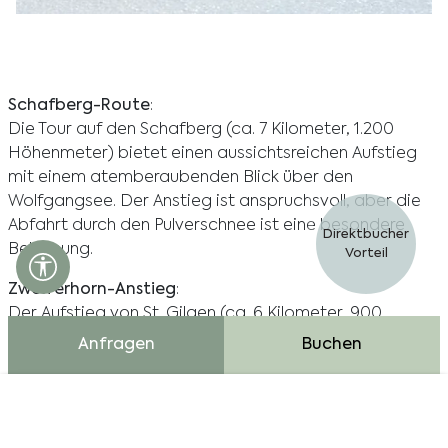
Erleben Sie Skifahren und Wintersport im
Fuschlseebad, umgeben von atemberaubenden
Berglandschaften und Outdoor-Aktivitäten.
Schafberg-Route
:
Die Tour auf den Schafberg (ca. 7 Kilometer, 1.200
Höhenmeter) bietet einen aussichtsreichen Aufstieg
mit einem atemberaubenden Blick über den
Wolfgangsee. Der Anstieg ist anspruchsvoll, aber die
Abfahrt durch den Pulverschnee ist eine besondere
Direktbucher
Belohnung.
Vorteil
Barrierefreiheits Einstellungen öffnen
Zwölferhorn-Anstieg
:
Der Aufstieg von St. Gilgen (ca. 6 Kilometer, 900
Höhenmeter) führt Sie auf den Gipfel, von dem Sie ein
Anfragen
Buchen
herrliches Panorama auf den Wolfgangsee und die
umliegenden Berge genießen können. Die Route gilt als
mittelschwierig.
Cookie Bar