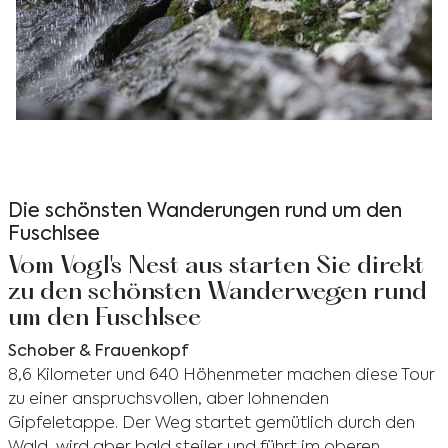
Erleben Sie die Natur, indem Sie auf felsigen Pfaden
in der Nähe eines Wasserfalls wandern und die
Möglichkeiten für Outdoor-Abenteuer im Vogl's Nest
Die schönsten Wanderungen rund um den
entdecken.
Fuschlsee
Vom Vogl's Nest aus starten Sie direkt
zu den schönsten Wanderwegen rund
um den Fuschlsee
Schober & Frauenkopf
8,6 Kilometer und 640 Höhenmeter machen diese Tour
zu einer anspruchsvollen, aber lohnenden
Gipfeletappe. Der Weg startet gemütlich durch den