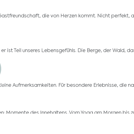
ie Gastfreundschaft, die von Herzen kommt. Nicht perfekt, a
– er ist Teil unseres Lebensgefühls. Die Berge, der Wald, d
 kleine Aufmerksamkeiten. Für besondere Erlebnisse, die n
ssen: Momente des Innehaltens. Vom Yoga am Morgen bis 
ookie Bar