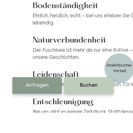
Bodenständigkeit
Ehrlich, herzlich, echt – bei uns erleben S
lebendig.
Naturverbundenheit
Der Fuschlsee ist mehr als nur eine Kulisse 
unsere Geschichten.
Direktbucher
Vorteil
Leidenschaft
Für Gastfreundschaft. Für gutes Essen. Für
Anfragen
Buchen
Entschleunigung
Bei uns gibt es keinen Zeitdruck. Stattde
C
Harmonie