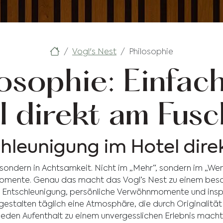
Vogl's Nest
Philosophie
osophie: Einfach
l direkt am Fusc
hleunigung im Hotel dire
, sondern in Achtsamkeit. Nicht im „Mehr“, sondern im „We
omente. Genau das macht das Vogl’s Nest zu einem beso
h Entschleunigung, persönliche Verwöhnmomente und inspir
 gestalten täglich eine Atmosphäre, die durch Originalit
jeden Aufenthalt zu einem unvergesslichen Erlebnis macht